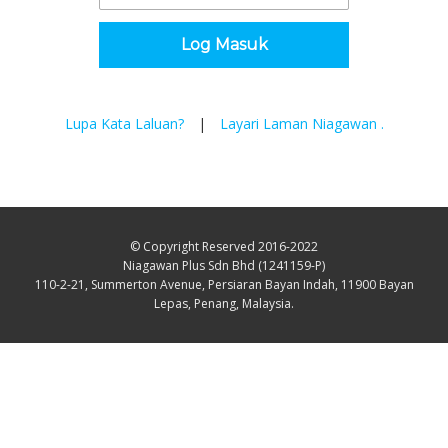
Lupa Kata Laluan?
|
Layari Laman Niagawan
.
© Copyright Reserved 2016-2022
Niagawan Plus Sdn Bhd (1241159-­P)
110-2-21, Summerton Avenue, Persiaran Bayan Indah, 11900 Bayan
Lepas, Penang, Malaysia.